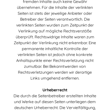
fremden Inhalte auch keine Gew
ä
hr
ü
bernehmen. F
ü
r die Inhalte der verlinkten
Seiten ist stets der jeweilige Anbieter oder
Betreiber der Seiten verantwortlich. Die
verlinkten Seiten wurden zum Zeitpunkt der
Verlinkung auf m
ö
gliche Rechtsverst
öß
e
ü
berpr
ü
ft. Rechtswidrige Inhalte waren zum
Zeitpunkt der Verlinkung nicht erkennbar. Eine
permanente inhaltliche Kontrolle der
verlinkten Seiten ist jedoch ohne konkrete
Anhaltspunkte einer Rechtsverletzung nicht
zumutbar. Bei Bekanntwerden von
Rechtsverletzungen werden wir derartige
Links umgehend entfernen.
Urheberrecht
Die durch die Seitenbetreiber erstellten Inhalte
und Werke auf diesen Seiten unterliegen dem
deutschen Urheberrecht. Die Vervielf
ä
ltigung,