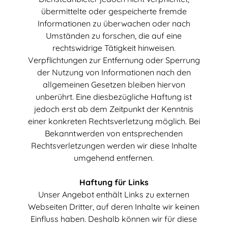
ü
bermittelte oder gespeicherte fremde
Informationen zu
ü
berwachen oder nach
Umst
ä
nden zu forschen, die auf eine
rechtswidrige T
ä
tigkeit hinweisen.
Verpflichtungen zur Entfernung oder Sperrung
der Nutzung von Informationen nach den
allgemeinen Gesetzen bleiben hiervon
unber
ü
hrt. Eine diesbez
ü
gliche Haftung ist
jedoch erst ab dem Zeitpunkt der Kenntnis
einer konkreten Rechtsverletzung m
ö
glich. Bei
Bekanntwerden von entsprechenden
Rechtsverletzungen werden wir diese Inhalte
umgehend entfernen.
Haftung für Links
Unser Angebot enth
ä
lt Links zu externen
Webseiten Dritter, auf deren Inhalte wir keinen
Einfluss haben. Deshalb k
ö
nnen wir f
ü
r diese